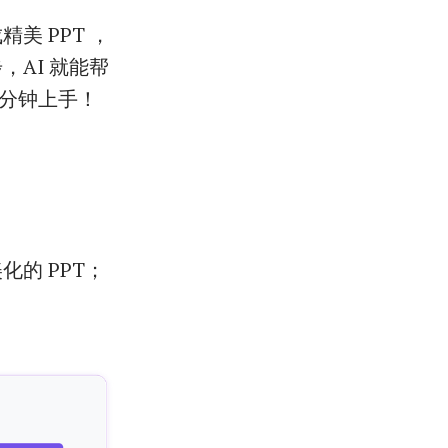
美 PPT ，
，AI 就能帮
分分钟上手！
的 PPT；