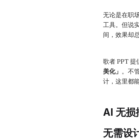
无论是在职场
工具。但说实
间，效果却总
歌者 PPT
美化」
。不
计，这里都
AI 无
无需设计