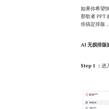
如果你希望快
那歌者 PP
你搞定排版，
AI 无损排
Step 1 ：
进