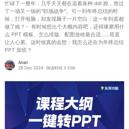
忙碌了一整年，几乎天天都在追着各种 ddl 跑，熬过
了一场又一场的“职场战争”。可一到年终总结的时
候，打开电脑，却发现脑子一片空白：这一年到底都
做了啥？··· 有时候想出个大概内容吧，还得琢磨用什
么 PPT 模板、怎么排版、配图放啥最合适……简直
让人心累。这时候真的会想：我怎么还在为年终总结
PPT 加班？
Anan
28 Dec 2024
·
阅读时间 3 分钟
💡实用功能