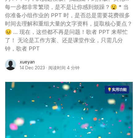
每一步都非常繁琐，是不是让你感到烦躁？😧 * 当
你准备小组作业的 PPT 时，是否总是需要花费很多
时间去理解和重组大量的文字资料，提取核心要点？
😣 ... 现在，这些都不再是问题！歌者 PPT 来帮忙
了！ 无论是工作方案、还是课堂作业，只需几分
钟，歌者 PPT
xueyan
14 Dec 2023
·
阅读时间 4 分钟
💡实用功能